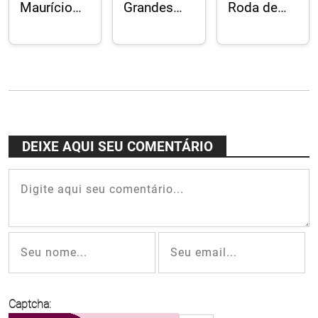
Maurício
Grandes
Roda de
Einhorn:
nomes da
Samba do
“Batida
música
Cardosão
Diferente”
instrumental
no Julieta
brasileira
de Serpa
no Festival
Acaso
Duos, no
Acaso
DEIXE AQUI SEU COMENTÁRIO
Cultural
Captcha: