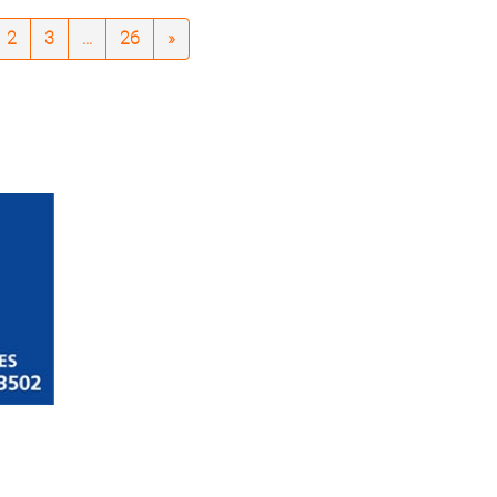
2
3
...
26
»