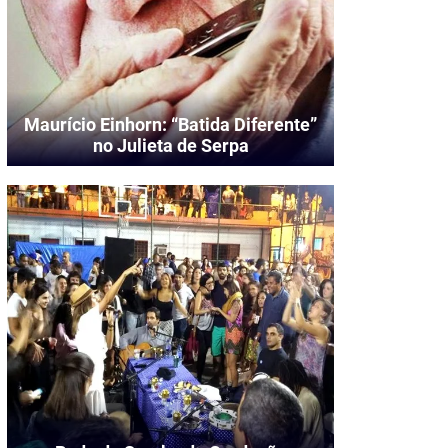
Maurício Einhorn: “Batida Diferente”
no Julieta de Serpa