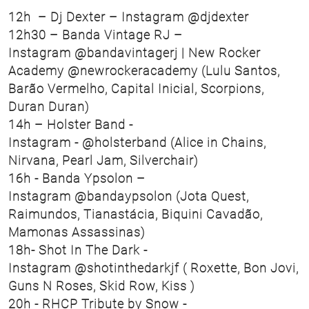
12h – Dj Dexter – Instagram @djdexter
12h30 – Banda Vintage RJ –
Instagram @bandavintagerj | New Rocker
Academy @newrockeracademy (Lulu Santos,
Barão Vermelho, Capital Inicial, Scorpions,
Duran Duran)
14h – Holster Band -
Instagram - @holsterband (Alice in Chains,
Nirvana, Pearl Jam, Silverchair)
16h - Banda Ypsolon –
Instagram @bandaypsolon (Jota Quest,
Raimundos, Tianastácia, Biquini Cavadão,
Mamonas Assassinas)
18h- Shot In The Dark -
Instagram @shotinthedarkjf ( Roxette, Bon Jovi,
Guns N Roses, Skid Row, Kiss )
20h - RHCP Tribute by Snow -