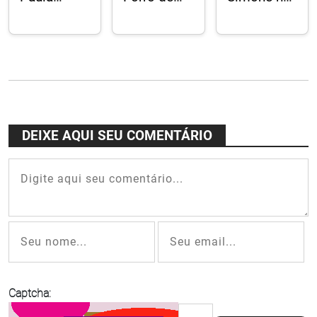
Morelenbaum,
Pife
Vivo Rio
Jaques
descalço
Morelenbaum
no Rampa
e Moreno
"lugar de
Veloso no
criação"
show "Só
Caetano"
DEIXE AQUI SEU COMENTÁRIO
Captcha: