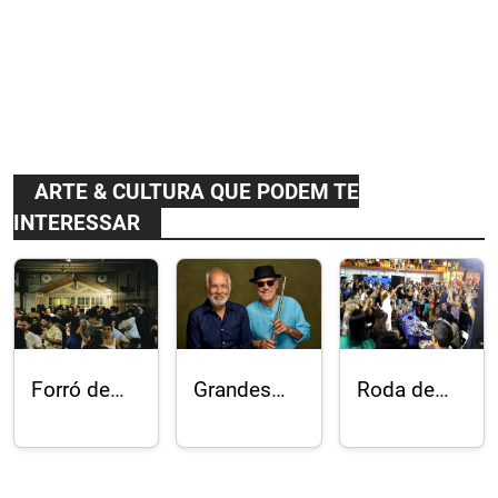
ARTE & CULTURA QUE PODEM TE
INTERESSAR
Forró de
Grandes
Roda de
Pife
nomes da
Samba do
descalço
música
Cardosão
no Rampa
instrumental
"lugar de
brasileira