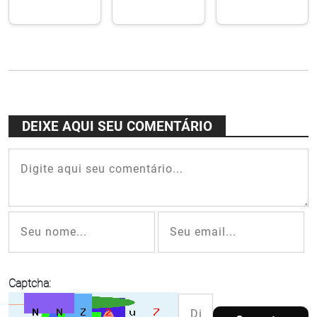
Morelenbaum,
21ª edição
Pife
Jaques
teve
descalço
Morelenbaum
público
no Rampa
e Moreno
recorde e
"lugar de
Veloso no
60
criação"
show "Só
concertos
Caetano"
DEIXE AQUI SEU COMENTÁRIO
Captcha: