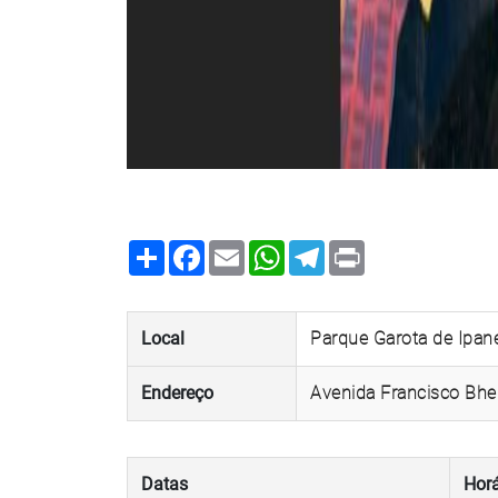
Share
Facebook
Email
WhatsApp
Telegram
Print
Local
Parque Garota de Ipa
Endereço
Avenida Francisco Bhe
Datas
Horá