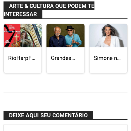
ARTE & CULTURA QUE PODEM TE
INTERESSAR
RioHarpFestival:
Grandes
Simone no
21ª edição
nomes da
Vivo Rio
teve
música
público
instrumental
recorde e
brasileira
60
no Festival
concertos
Acaso
Duos, no
Acaso
DEIXE AQUI SEU COMENTÁRIO
Cultural