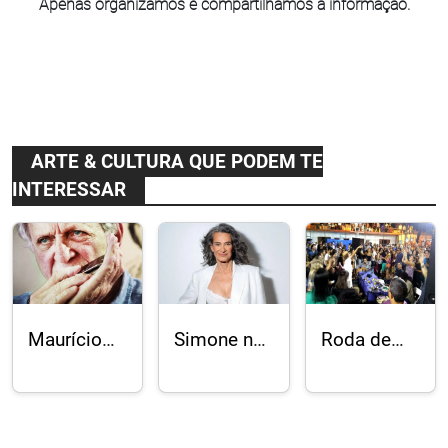
Apenas organizamos e compartilhamos a informação.
ARTE & CULTURA QUE PODEM TE
INTERESSAR
Maurício
Simone no
Roda de
Einhorn:
Vivo Rio
Samba do
“Batida
Cardosão
Diferente”
no Julieta