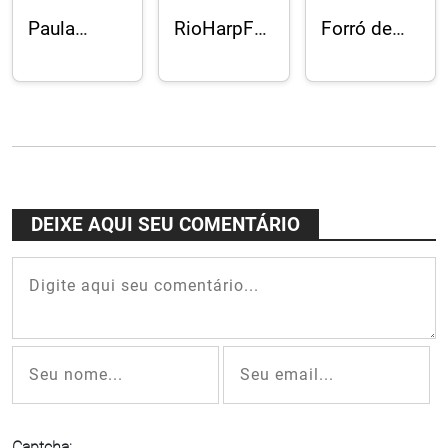
Paula
RioHarpFestival:
Forró de
Morelenbaum,
21ª edição
Pife
Jaques
teve
descalço
Morelenbaum
público
no Rampa
e Moreno
recorde e
"lugar de
Veloso no
60
criação"
show "Só
concertos
Caetano"
DEIXE AQUI SEU COMENTÁRIO
Captcha: