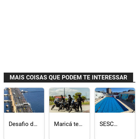
MAIS COISAS QUE PODEM TE INTERESSAR
Desafio da
Maricá tem
SESC
Ponte terá
menor
Duque de
21 km com
número de
Caxias com