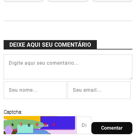
13,29 km
mortes
reforma e
sobre a
violentas
modernização
Rio-Niterói
em 23
em ritmo
anos
final
DEIXE AQUI SEU COMENTÁRIO
Captcha:
Comentar