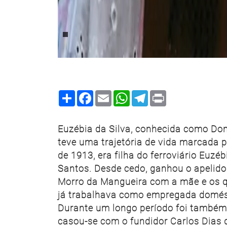
Share
Facebook
Email
WhatsApp
Telegram
Print
Euzébia da Silva, conhecida como Don
teve uma trajetória de vida marcada 
de 1913, era filha do ferroviário Euzé
Santos. Desde cedo, ganhou o apelido 
Morro da Mangueira com a mãe e os q
já trabalhava como empregada domést
Durante um longo período foi também l
casou-se com o fundidor Carlos Dias 