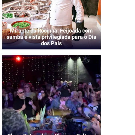
Mirante da Rocinha: Feijoada com
samba e vista privilegiada para o Dia
dos Pais