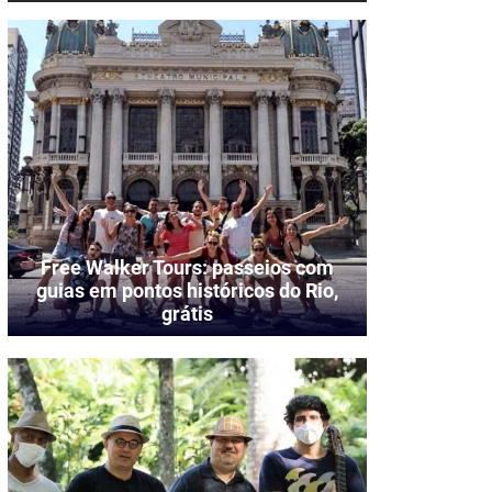
Free Walker Tours: passeios com
guias em pontos históricos do Rio,
grátis