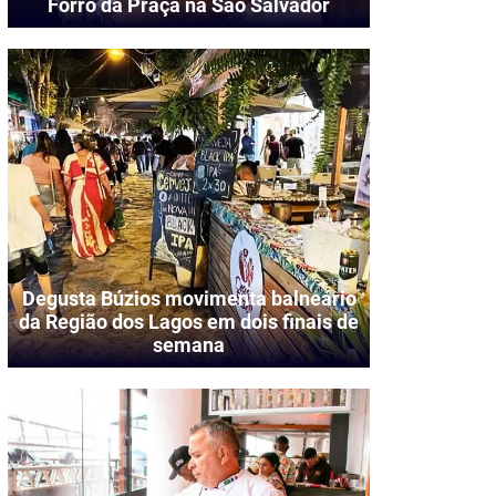
Forró da Praça na São Salvador
Degusta Búzios movimenta balneário
da Região dos Lagos em dois finais de
semana