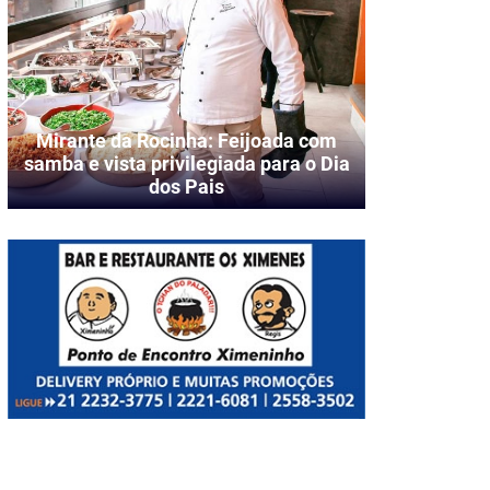
Mirante da Rocinha: Feijoada com
samba e vista privilegiada para o Dia
dos Pais