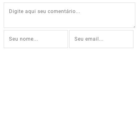
Captcha:
Comentar
VEJA O QUE ESTÃO FALANDO
SEJA O PRIMEIRO A COMENTAR ESTE POST