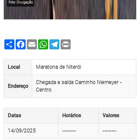
Foto: Divulgação
Share
Facebook
Email
WhatsApp
Telegram
Print
Local
Maratona de Niterói
Chegada e saída Caminho Niemeyer -
Endereço
Centro
Datas
Horários
Valores
14/09/2025
--------
--------