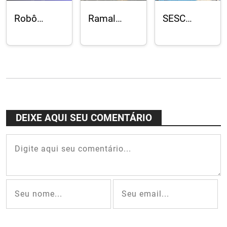
Robô
Ramal
SESC
humanoide
Silvestre
Duque de
Tobias
dos
Caxias com
participa
Bondes de
reforma e
de palestra
Santa
modernização
sobre IA na
Teresa
em ritmo
Rio
volta aos
final
Innovation
trilhos
Week
após 20
DEIXE AQUI SEU COMENTÁRIO
anos