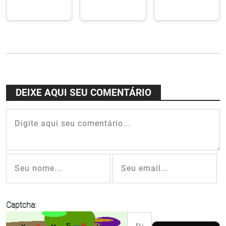
Chique na
Ponte terá
Silvestre
Casa
21 km com
dos
Francisco
13,29 km
Bondes de
de Assis,
sobre a
Santa
preços
Rio-Niterói
Teresa
incríveis
volta aos
trilhos
após 20
DEIXE AQUI SEU COMENTÁRIO
anos
Captcha: