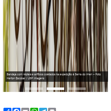
Bandeja com répteis e anfíbios coletados na expedição à Serra do Imeri – Foto:
Herton Escobar / USP Imagens
Share
Facebook
Email
WhatsApp
Telegram
Print