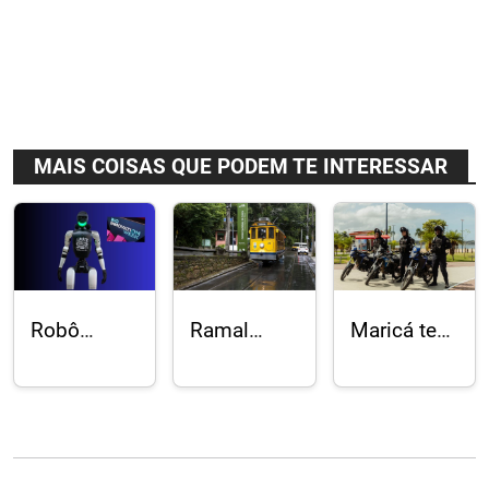
MAIS COISAS QUE PODEM TE INTERESSAR
Robô
Ramal
Maricá tem
humanoide
Silvestre
menor
Tobias
dos
número de
participa
Bondes de
mortes
de palestra
Santa
violentas
sobre IA na
Teresa
em 23
Rio
volta aos
anos