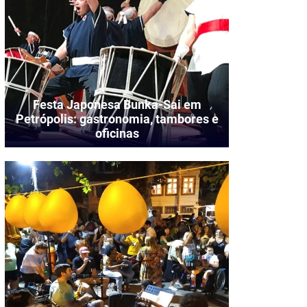
Festa Japonesa Bunka-Sai em
Petrópolis: gastronomia, tambores e
oficinas