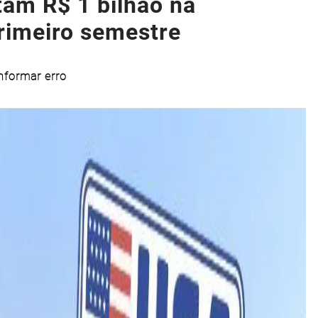
tam R$ 1 bilhão na
rimeiro semestre
nformar erro