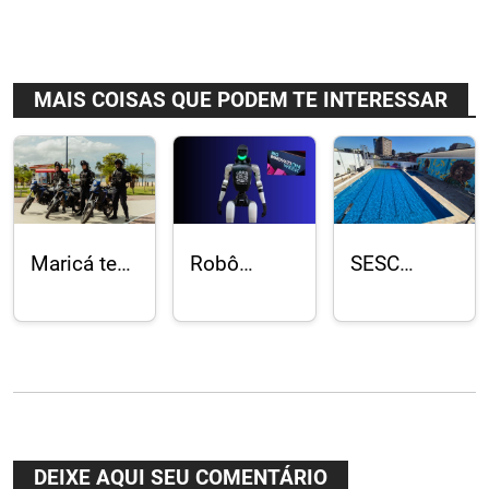
MAIS COISAS QUE PODEM TE INTERESSAR
Maricá tem
Robô
SESC
menor
humanoide
Duque de
número de
Tobias
Caxias com
mortes
participa
reforma e
violentas
de palestra
modernização
em 23
sobre IA na
em ritmo
anos
Rio
final
Innovation
Week
DEIXE AQUI SEU COMENTÁRIO