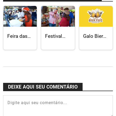
Feira das
Festival
Galo Bier
Yabás:
Delícias do
Fest:
samba e
Vale do
cervejas
comida
Café
artesanais,
afrobrasileira
celebra a
música e
cozinha de
gastronomia
fazenda em
em
Conservatória
Cantagalo
DEIXE AQUI SEU COMENTÁRIO