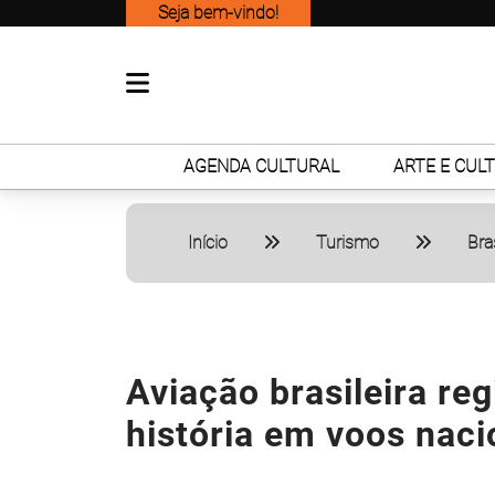
Seja bem-vindo!
AGENDA CULTURAL
ARTE E CUL
Início
Turismo
Bras
Aviação brasileira re
história em voos naci