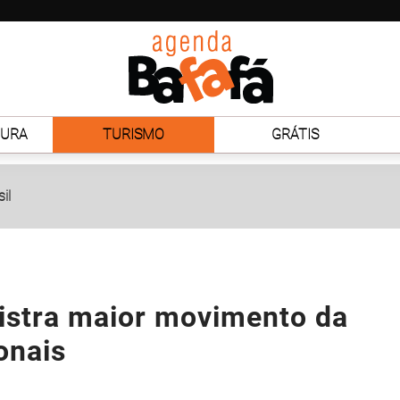
TURA
TURISMO
GRÁTIS
il
gistra maior movimento da
onais