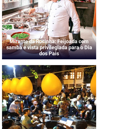
Mirante da Rocinha: Feijoada com
samba e vista privilegiada para o Dia
dos Pais