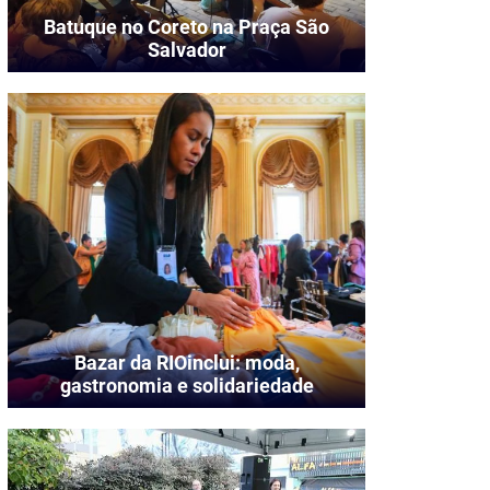
Batuque no Coreto na Praça São
Salvador
Bazar da RIOinclui: moda,
gastronomia e solidariedade