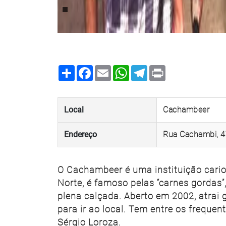
Share
Facebook
Email
WhatsApp
Telegram
Print
Local
Cachambeer
Endereço
Rua Cachambi, 
O Cachambeer é uma instituição cario
Norte, é famoso pelas “carnes gordas”,
plena calçada. Aberto em 2002, atrai 
para ir ao local. Tem entre os freque
Sérgio Loroza.