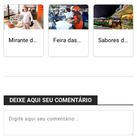
Mirante da
Feira das
Sabores da
Rocinha:
Yabás:
Orla
Feijoada
samba e
transforma
com
comida
o Rio em
samba e
afrobrasileira
circuito
vista
gastronômico
privilegiada
para o Dia
dos Pais
DEIXE AQUI SEU COMENTÁRIO