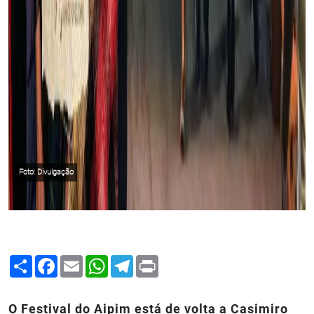
Foto: Divulgação
Share
Facebook
Email
WhatsApp
Telegram
Print
O Festival do Aipim está de volta a Casimiro