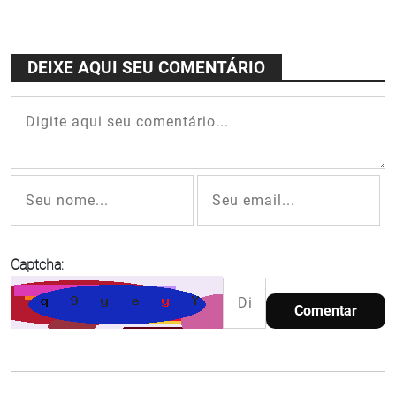
privilegiada
cidade
para o Dia
portuguesa
dos Pais
no meio do
DEIXE AQUI SEU COMENTÁRIO
Centro
Captcha:
Comentar