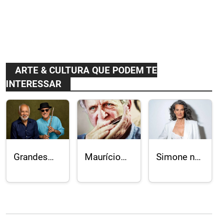
ARTE & CULTURA QUE PODEM TE
INTERESSAR
Grandes
Maurício
Simone no
nomes da
Einhorn:
Vivo Rio
música
“Batida
instrumental
Diferente”
brasileira
no Julieta
no Festival
de Serpa