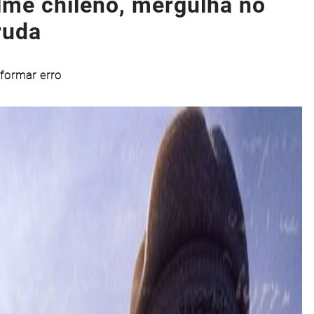
ilme chileno, mergulha no
ruda
formar erro