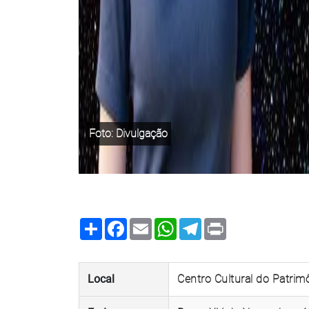
Foto: Divulgação
Share
Facebook
Email
WhatsApp
Telegram
Print
Local
Centro Cultural do Patrimô