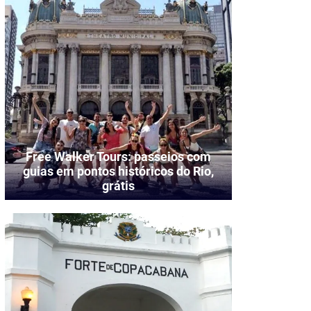
Free Walker Tours: passeios com
guias em pontos históricos do Rio,
grátis