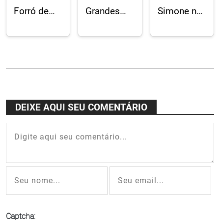
Forró de
Grandes
Simone no
Pife
nomes da
Vivo Rio
descalço
música
no Rampa
instrumental
"lugar de
brasileira
criação"
no Festival
Acaso
Duos, no
Acaso
DEIXE AQUI SEU COMENTÁRIO
Cultural
Captcha: