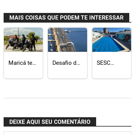
MAIS COISAS QUE PODEM TE INTERESSAR
Maricá tem
Desafio da
SESC
menor
Ponte terá
Duque de
número de
21 km com
Caxias com
mortes
13,29 km
reforma e
violentas
sobre a
modernização
em 23
Rio-Niterói
em ritmo
anos
final
DEIXE AQUI SEU COMENTÁRIO