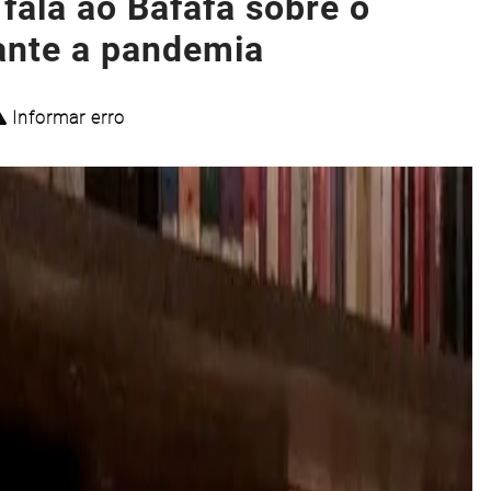
 fala ao Bafafá sobre o
rante a pandemia
Informar erro