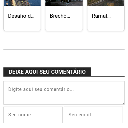
Desafio da
Brechó
Ramal
Ponte terá
Chique na
Silvestre
21 km com
Casa
dos
13,29 km
Francisco
Bondes de
sobre a
de Assis,
Santa
Rio-Niterói
preços
Teresa
incríveis
volta aos
trilhos
após 20
DEIXE AQUI SEU COMENTÁRIO
anos