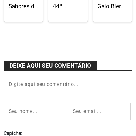
Sabores da
44º
Galo Bier
Orla
Festival da
Fest:
transforma
Cachaça,
cervejas
o Rio em
Cultura e
artesanais,
circuito
Sabores de
música e
gastronômico
Paraty
gastronomia
em
Cantagalo
DEIXE AQUI SEU COMENTÁRIO
Captcha: