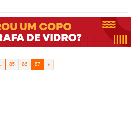
..
85
86
87
»