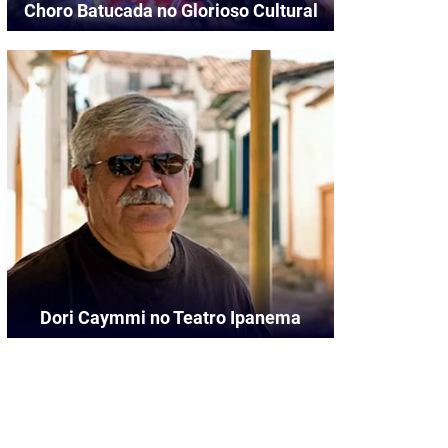
Choro Batucada no Glorioso Cultural
Dori Caymmi no Teatro Ipanema