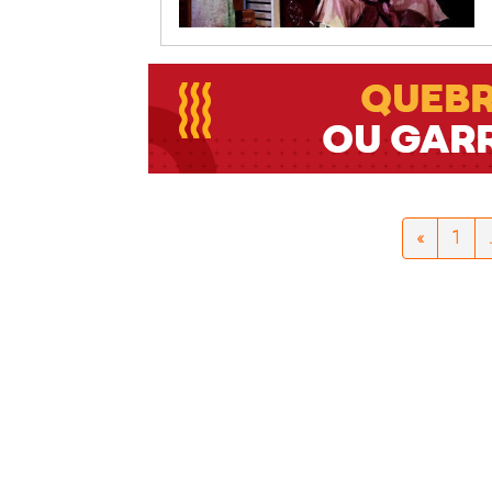
«
1
.