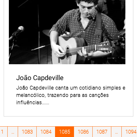
João Capdeville
João Capdeville canta um cotidiano simples e
melancólico, trazendo para as canções
influências......
1
...
1083
1084
1085
1086
1087
...
1094