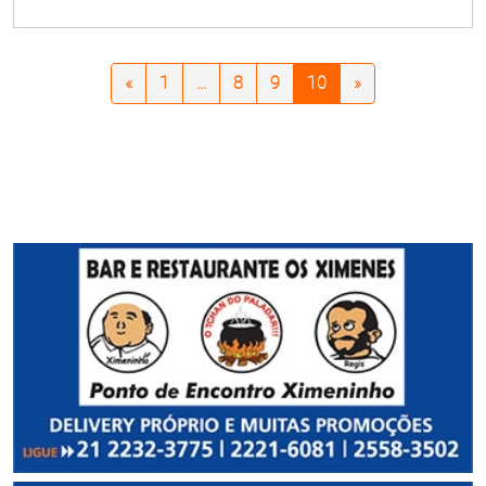
«
1
...
8
9
10
»